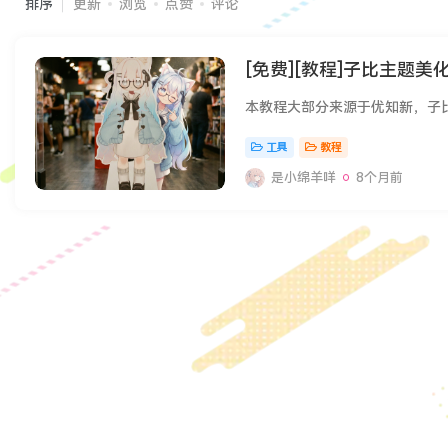
排序
更新
浏览
点赞
评论
[免费][教程]子比主题美
工具
教程
是小绵羊咩
8个月前