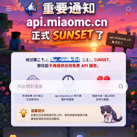
这里是，小绵羊的小屋！
欢迎大家评论，留友链，不准瑟瑟
开启精彩搜索
绵羊的店
原创文章