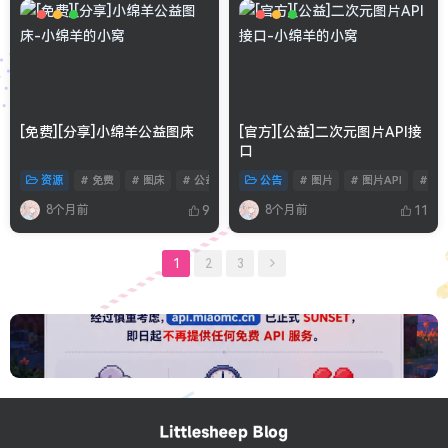
[免费][分享]小绵羊公益图床
[官方][公益]二次元图片API接
口
资源
# 免费
# 图床
# 公益
公告
# 图片
# 图片API
# 工
8个月前
8个月前
9
11
1
2
3