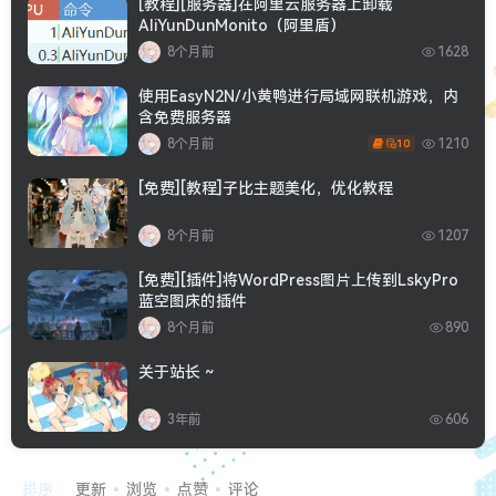
[教程][服务器]在阿里云服务器上卸载
AliYunDunMonito（阿里盾）
8个月前
1628
使用EasyN2N/小黄鸭进行局域网联机游戏，内
含免费服务器
8个月前
1210
10
[免费][教程]子比主题美化，优化教程
8个月前
1207
[免费][插件]将WordPress图片上传到LskyPro
蓝空图床的插件
8个月前
890
关于站长 ~
3年前
606
排序
更新
浏览
点赞
评论