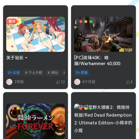
置顶
关于站长 ~
[PC]战锤40K：暗
潮/Warhammer 40,000:
Darktide/支持网络联机
公告
# 个人介绍
# 网站
# 说明
资源
3年前
6个月前
13
5