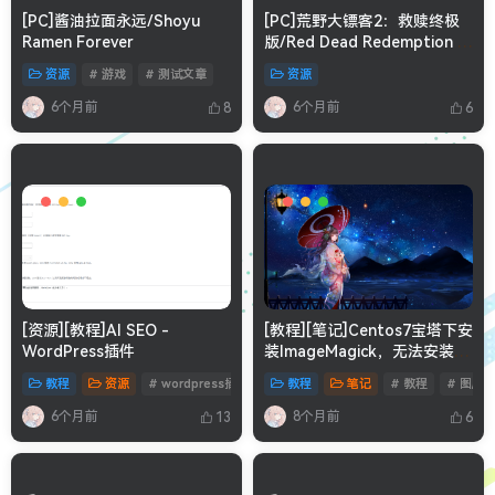
[PC]酱油拉面永远/Shoyu
[PC]荒野大镖客2：救赎终极
Ramen Forever
版/Red Dead Redemption 2:
Ultimate Edition
资源
# 游戏
# 测试文章
资源
6个月前
6个月前
8
6
[资源][教程]AI SEO -
[教程][笔记]Centos7宝塔下安
WordPress插件
装ImageMagick，无法安装
webp扩展解决办法
教程
资源
# wordpress插件
# 资源
教程
笔记
# 教程
# 图床
6个月前
8个月前
13
6