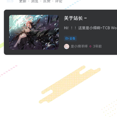
排序
更新
浏览
点赞
评论
关于站长 ~
公告
是小绵羊咩
3年前