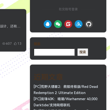
社交账号登录
Hi！！！这里是小绵啊~TCB Work工作室创建人员关于我：目前在大三，马上毕业啦主要学习分享为前端设计，还有安卓开发等，会卖一点奇奇怪怪的东西来弥补一下生活费的缺失，学习的东西有点混乱，...
2
607
13
搜索
搜索
近期文章
[PC]荒野大镖客2：救赎终极版/Red Dead
Redemption 2: Ultimate Edition
[PC]战锤40K：暗潮/Warhammer 40,000:
Darktide/支持网络联机